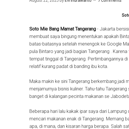
August 22, 2025
by
Evi Indrawanto
7 Comments
Sot
Soto Mie Bang Mamat Tangerang
- Jakarta bersi
membuat saya bingung menentukan apakah Bintaro
batas-batasnya setelah menengok ke Google Ma
pula Bintaro yang jadi bagian Tangerang . Karena
tempat tinggal di Tangerang. Pertimbangannya d
relatif kurang padat di banding ibu kota.
Maka makin ke sini Tangerang berkembang jadi met
menjamurnya bisnis kuliner. Tahu-tahu Tangerang 
banget di kalangan pecinta makanan se Jabodet
Beberapa hari lalu kakak ipar saya dari Lampung 
mencari makanan enak di Tangerang. Memang ban
apa, di mana, dan kisaran harga berapa. Salah 