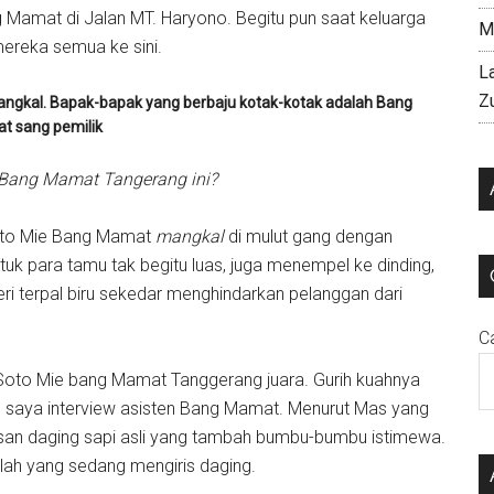
Mamat di Jalan MT. Haryono. Begitu pun saat keluarga
M
reka semua ke sini.
L
Z
gkal. Bapak-bapak yang berbaju kotak-kotak adalah Bang
t sang pemilik
 Bang Mamat Tangerang ini?
 Soto Mie Bang Mamat
mangkal
di mulut gang dengan
k para tamu tak begitu luas, juga menempel ke dinding,
ri terpal biru sekedar menghindarkan pelanggan dari
C
 Soto Mie bang Mamat Tanggerang juara. Gurih kuahnya
 saya interview asisten Bang Mamat. Menurut Mas yang
busan daging sapi asli yang tambah bumbu-bumbu istimewa.
lah yang sedang mengiris daging.