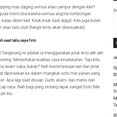
opping mau daging semua atau campur dengan kikil?
A
 tergoda mencoba karena semua angota rombongan
au diberi kikil. Kriuk-kriuk saat digigit. Kita juga boleh
 atau satu utuh (harga tentu akan disesuaikan).
h saat tahu saya foto
Tangerang ini adalah ia menggunakan jeruk limo alih-alih
ok
ting. Menentukan kualitas rasa keseluruhan. Tapi kita
na asam cuka, bukan? Nah keistimewaan lain dari jeruk
D
at diperaskan ke dalam mangkuk soto mie panas yang
B
er. Apa lagi saat disuap: Gurih, asam, dan manis dari
M
p rasa. Nah bagi yang sedang lapar sangat Soto Mie
T
ih lho.
M
T
B