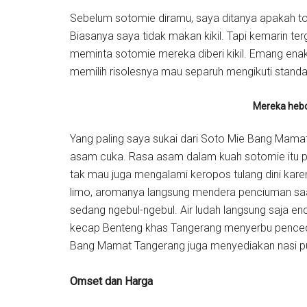
Sebelum sotomie diramu, saya ditanya apakah t
Biasanya saya tidak makan kikil. Tapi kemarin
meminta sotomie mereka diberi kikil. Emang enak kal
memilih risolesnya mau separuh mengikuti standar
Mereka hebo
Yang paling saya sukai dari Soto Mie Bang Mamat 
asam cuka. Rasa asam dalam kuah sotomie itu pen
tak mau juga mengalami keropos tulang dini kare
limo, aromanya langsung mendera penciuman sa
sedang ngebul-ngebul. Air ludah langsung saja enc
kecap Benteng khas Tangerang menyerbu penceca
Bang Mamat Tangerang juga menyediakan nasi put
Omset dan Harga