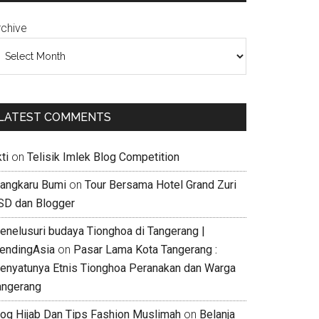
rchive
LATEST COMMENTS
ti
on
Telisik Imlek Blog Competition
jangkaru Bumi
on
Tour Bersama Hotel Grand Zuri
SD dan Blogger
enelusuri budaya Tionghoa di Tangerang |
rendingAsia
on
Pasar Lama Kota Tangerang :
enyatunya Etnis Tionghoa Peranakan dan Warga
angerang
log Hijab Dan Tips Fashion Muslimah
on
Belanja