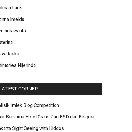
alman Faris
onna Imelda
vi Indrawanto
aterina
ewi Rieka
intaries Nijerinda
LATEST CORNER
elisik Imlek Blog Competition
our Bersama Hotel Grand Zuri BSD dan Blogger
akarta Sight Seeing with Kiddos