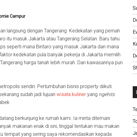
S
omie Campur
D
sian langsung dengan Tangerang. Kedekatan yang pernah
E
 itu masuk Jakarta atau Tangerang Selatan. Baru tahu
K
ps seperti mana Bintaro yang masuk Jakarta dan mana
 faktor kedekatan pula banyak pekerja di Jakarta memilih
D
i Tangerang harga tanah lebih murah. Dan kawasannya pun
Sh
ropolis sendiri. Pertumbuhan bisnis property diikuti
sekarang sudah jadi tujuan
wisata kuliner
yang
ngehits
abek.
T
datang berkunjung ke rumah kami. Ia minta ditemani
T
yak makanan enak di sini, tinggal tentukan mau makan
J
satu tempat yang sering saya rekomendasikan kepada