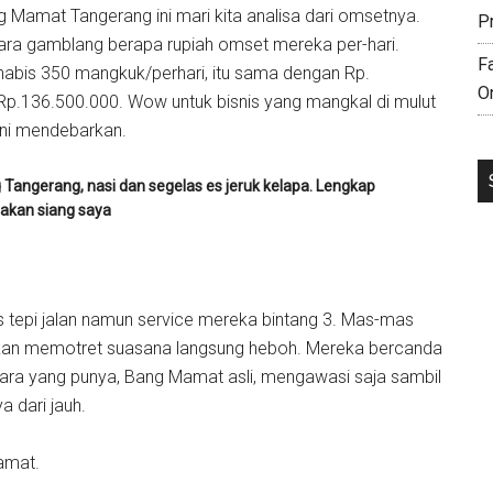
Mamat Tangerang ini mari kita analisa dari omsetnya.
P
ra gamblang berapa rupiah omset mereka per-hari.
F
abis 350 mangkuk/perhari, itu sama dengan Rp.
O
 Rp.136.500.000. Wow untuk bisnis yang mangkal di mulut
ini mendebarkan.
angerang, nasi dan segelas es jeruk kelapa. Lengkap
akan siang saya
 tepi jalan namun service mereka bintang 3. Mas-mas
akan memotret suasana langsung heboh. Mereka bercanda
ara yang punya, Bang Mamat asli, mengawasi saja sambil
 dari jauh.
amat.