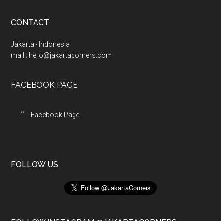
d
d
CONTACT
r
e
Jakarta - Indonesia
s
mail :
hello@jakartacorners.com
s
FACEBOOK PAGE
Facebook Page
FOLLOW US