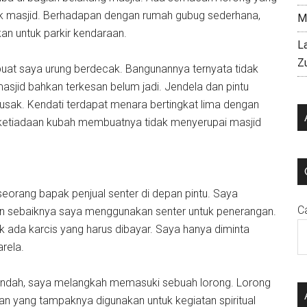
suk masjid. Berhadapan dengan rumah gubug sederhana,
M
an untuk parkir kendaraan.
L
Z
uat saya urung berdecak. Bangunannya ternyata tidak
sjid bahkan terkesan belum jadi. Jendela dan pintu
usak. Kendati terdapat menara bertingkat lima dengan
ketiadaan kubah membuatnya tidak menyerupai masjid
eorang bapak penjual senter di depan pintu. Saya
C
an sebaiknya saya menggunakan senter untuk penerangan.
k ada karcis yang harus dibayar. Saya hanya diminta
rela.
endah, saya melangkah memasuki sebuah lorong. Lorong
nan yang tampaknya digunakan untuk kegiatan spiritual