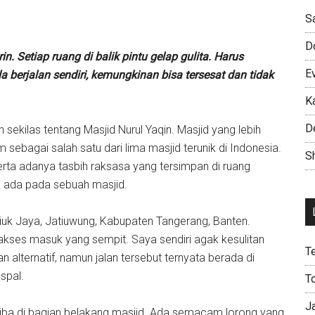
S
D
n. Setiap ruang di balik pintu gelap gulita. Harus
E
 berjalan sendiri, kemungkinan bisa tersesat dan tidak
K
D
sekilas tentang Masjid Nurul Yaqin. Masjid yang lebih
m sebagai salah satu dari lima masjid terunik di Indonesia.
Sh
erta adanya tasbih raksasa yang tersimpan di ruang
a ada pada sebuah masjid.
riuk Jaya, Jatiuwung, Kabupaten Tangerang, Banten.
kses masuk yang sempit. Saya sendiri agak kesulitan
T
lternatif, namun jalan tersebut ternyata berada di
spal.
T
J
 tiba di bagian belakang masjid. Ada semacam lorong yang