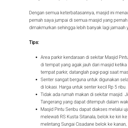
Dengan semua keterbatasannya, masjid ini menaw
pernah saya jumpai di semua masjid yang pernah s
dimakmurkan sehingga lebih banyak lagi jamaah 
Tips:
Area parkir kendaraan di sekitar Masjid Pint
di tempat yang agak jauh dari masjid ketik
tempat parkir, datanglah pagi-pagi saat masi
Senter sangat berguna untuk digunakan sel
di lokasi. Harga untuk senter kecil Rp 5 ribu.
Tidak ada rumah makan di sekitar masjid. Jik
Tangerang yang dapat ditempuh dalam waktu
Masjid Pintu Seribu dapat diakses melalui uj
melewati RS Kusta Sitanala, belok ke kiri k
melintang Sungai Cisadane belok ke kanan,