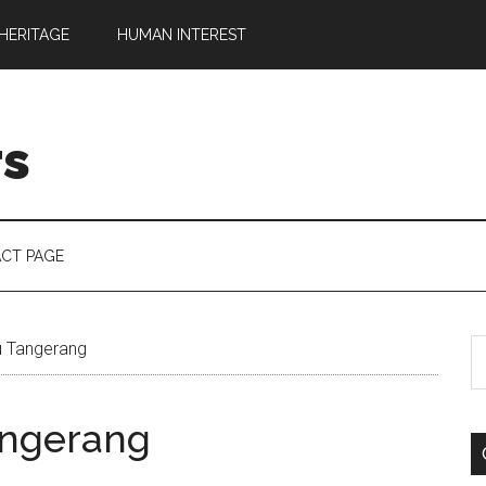
HERITAGE
HUMAN INTEREST
rs
CT PAGE
u Tangerang
angerang