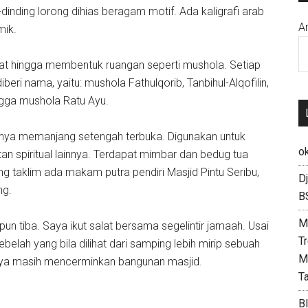
dinding lorong dihias beragam motif. Ada kaligrafi arab
A
mik.
kat hingga membentuk ruangan seperti mushola. Setiap
eri nama, yaitu: mushola Fathulqorib, Tanbihul-Alqofilin,
ngga mushola Ratu Ayu.
tuknya memanjang setengah terbuka. Digunakan untuk
ok
n spiritual lainnya. Terdapat mimbar dan bedug tua
ng taklim ada makam putra pendiri Masjid Pintu Seribu,
D
ng.
B
M
pun tiba. Saya ikut salat bersama segelintir jamaah. Usai
T
belah yang bila dilihat dari samping lebih mirip sebuah
M
ya masih mencerminkan bangunan masjid.
T
B