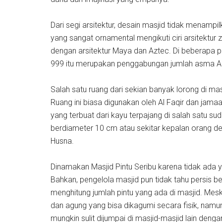
Dari segi arsitektur, desain masjid tidak menampil
yang sangat ornamental mengikuti ciri arsitektu
dengan arsitektur Maya dan Aztec. Di beberapa
999 itu merupakan penggabungan jumlah asma All
Salah satu ruang dari sekian banyak lorong di ma
Ruang ini biasa digunakan oleh Al Faqir dan jama
yang terbuat dari kayu terpajang di salah satu sud
berdiameter 10 cm atau sekitar kepalan orang dew
Husna.
Dinamakan Masjid Pintu Seribu karena tidak ada y
Bahkan, pengelola masjid pun tidak tahu persis b
menghitung jumlah pintu yang ada di masjid. Mes
dan agung yang bisa dikagumi secara fisik, nam
mungkin sulit dijumpai di masjid-masjid lain deng