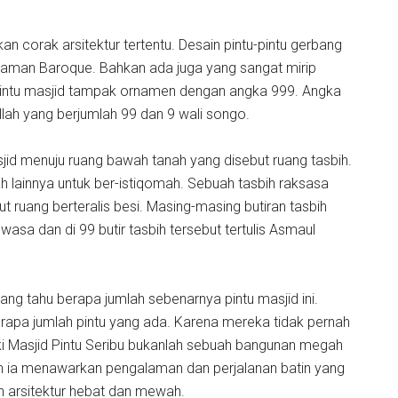
kan corak arsitektur tertentu. Desain pintu-pintu gerbang
r zaman Baroque. Bahkan ada juga yang sangat mirip
 pintu masjid tampak ornamen dengan angka 999. Angka
ah yang berjumlah 99 dan 9 wali songo.
sjid menuju ruang bawah tanah yang disebut ruang tasbih.
ah lainnya untuk ber-istiqomah. Sebuah tasbih raksasa
ut ruang berteralis besi. Masing-masing butiran tasbih
asa dan di 99 butir tasbih tersebut tertulis Asmaul
ang tahu berapa jumlah sebenarnya pintu masjid ini.
erapa jumlah pintu yang ada. Karena mereka tidak pernah
ki Masjid Pintu Seribu bukanlah sebuah bangunan megah
un ia menawarkan pengalaman dan perjalanan batin yang
an arsitektur hebat dan mewah.