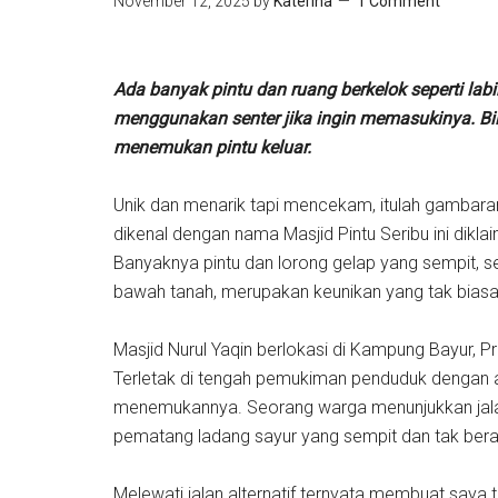
November 12, 2025
by
Katerina
1 Comment
Ada banyak pintu dan ruang berkelok seperti labiri
menggunakan senter jika ingin memasukinya. Bila
menemukan pintu keluar.
Unik dan menarik tapi mencekam, itulah gambaran 
dikenal dengan nama Masjid Pintu Seribu ini diklai
Banyaknya pintu dan lorong gelap yang sempit, s
bawah tanah, merupakan keunikan yang tak bias
Masjid Nurul Yaqin berlokasi di Kampung Bayur, P
Terletak di tengah pemukiman penduduk dengan a
menemukannya. Seorang warga menunjukkan jalan a
pematang ladang sayur yang sempit dan tak bera
Melewati jalan alternatif ternyata membuat saya