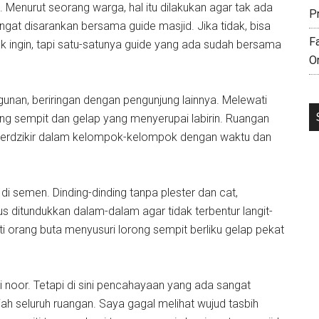
enurut seorang warga, hal itu dilakukan agar tak ada
P
t disarankan bersama guide masjid. Jika tidak, bisa
F
ak ingin, tapi satu-satunya guide yang ada sudah bersama
O
nan, beriringan dengan pengunjung lainnya. Melewati
ng sempit dan gelap yang menyerupai labirin. Ruangan
 berdzikir dalam kelompok-kelompok dengan waktu dan
di semen. Dinding-dinding tanpa plester dan cat,
ditundukkan dalam-dalam agar tidak terbentur langit-
ti orang buta menyusuri lorong sempit berliku gelap pekat
i noor. Tetapi di sini pencahayaan yang ada sangat
jah seluruh ruangan. Saya gagal melihat wujud tasbih