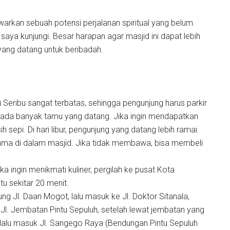
arkan sebuah potensi perjalanan spiritual yang belum
aya kunjungi. Besar harapan agar masjid ini dapat lebih
yang datang untuk beribadah.
u Seribu sangat terbatas, sehingga pengunjung harus parkir
a ada banyak tamu yang datang. Jika ingin mendapatkan
h sepi. Di hari libur, pengunjung yang datang lebih ramai.
ama di dalam masjid. Jika tidak membawa, bisa membeli
a ingin menikmati kuliner, pergilah ke pusat Kota
 sekitar 20 menit.
ung Jl. Daan Mogot, lalu masuk ke Jl. Doktor Sitanala,
e Jl. Jembatan Pintu Sepuluh, setelah lewat jembatan yang
 lalu masuk Jl. Sangego Raya (Bendungan Pintu Sepuluh