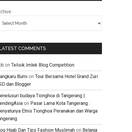
rchive
LATEST COMMENTS
ti
on
Telisik Imlek Blog Competition
jangkaru Bumi
on
Tour Bersama Hotel Grand Zuri
SD dan Blogger
enelusuri budaya Tionghoa di Tangerang |
rendingAsia
on
Pasar Lama Kota Tangerang :
enyatunya Etnis Tionghoa Peranakan dan Warga
angerang
log Hijab Dan Tips Fashion Muslimah
on
Belanja