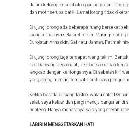
dalam kelompok kecil atau pun sendirian. Dinding-
dan motif serupa batik. Lantai lorong tidak dikera
Di ujung lorong ada beberapa ruang bersekat-se
ruangan luasnya sekitar 4 meter. Masing-masing dib
Durojatun Annasikin, Safinatu-Jannah, Fatimah hi
Di ujung lorong juga terdapat ruang taklim. Ben
sembahyang berjamaah, zikir bersama dan kegiata
lengkap dengan kentongannya. Di sebelah kiri rua
yang sering menjadi tempat ziarah para pengunju
Ketika berada di ruang taklim, waktu salat Dzuhur 
salat, saya keluar dan pergi menuju bangunan di se
benteng. Hanya menaranya saja yang membuatn
LABIRIN MENGGETARKAN HATI