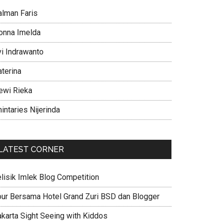
alman Faris
onna Imelda
vi Indrawanto
aterina
ewi Rieka
intaries Nijerinda
LATEST CORNER
elisik Imlek Blog Competition
our Bersama Hotel Grand Zuri BSD dan Blogger
akarta Sight Seeing with Kiddos