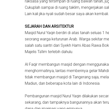
raksasa yang tersimpan di ruang bawah tanah, ju
Cukuplah sampai di ruang taklim, mengerjakan sa
Lain kali jika nyali sudah besar saya akan kembali.
SEJARAH DAN ARSITEKTUR
Masjid Nurul Yaqin berdiri di atas tanah seluas 1 h
seorang warga keturunan Arab. Warga sekitar meny
salah satu santri dari Syekh Hami Abas Rawa 
Majelis Ta’lim terlebih dahulu.
Al Faqir membangun masjid dengan menggunakan u
menghormatinya, lantas memberinya gelar Mahdi H
tidak membangun masjid di Tangerang saja, mel
Madiun, dan beberapa kota lain di Indonesia.
Pembangunan masjid Nurul Yaqin dilakukan secar
sekarang, dan tampaknya bangunannya akan teru
dana dan imajinasi yang empunya.