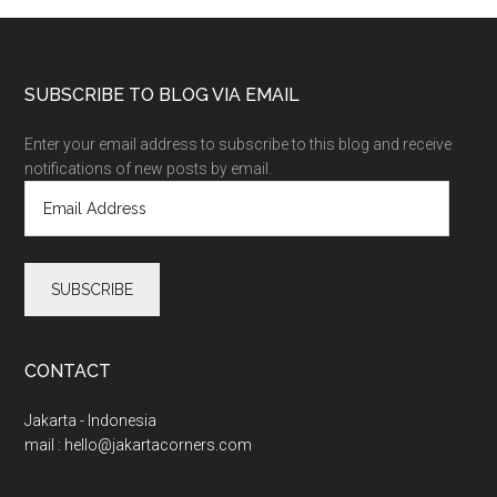
SUBSCRIBE TO BLOG VIA EMAIL
Enter your email address to subscribe to this blog and receive
notifications of new posts by email.
E
m
a
i
l
A
d
d
CONTACT
r
e
Jakarta - Indonesia
s
mail :
hello@jakartacorners.com
s