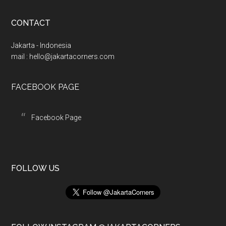
d
d
CONTACT
r
e
Jakarta - Indonesia
s
mail :
hello@jakartacorners.com
s
FACEBOOK PAGE
Facebook Page
FOLLOW US