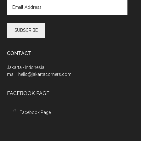
E
m
a
i
l
A
d
d
CONTACT
r
e
Jakarta - Indonesia
s
mail :
hello@jakartacorners.com
s
FACEBOOK PAGE
Facebook Page