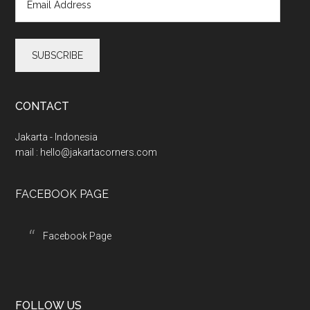
m
a
i
l
A
d
d
CONTACT
r
e
Jakarta - Indonesia
s
mail :
hello@jakartacorners.com
s
FACEBOOK PAGE
Facebook Page
FOLLOW US