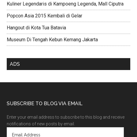
Kuliner Legendaris di Kampoeng Legenda, Mall Ciputra
Popcon Asia 2015 Kembali di Gelar
Hangout di Kota Tua Batavia
Museum Di Tengah Kebun Kemang Jakarta
ADS
SUBSCRIBE TO BLOG VIA EMAIL
Enter your email address to subscribe to this blog and receive
notifications of new posts by email.
E