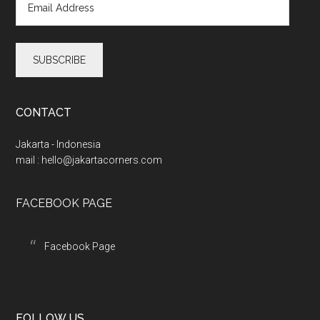
m
a
i
l
A
d
d
CONTACT
r
e
Jakarta - Indonesia
s
mail :
hello@jakartacorners.com
s
FACEBOOK PAGE
Facebook Page
FOLLOW US