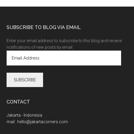
SUBSCRIBE TO BLOG VIA EMAIL
Enter your email address to subscribe to this blog and receive
notifications of new posts by email.
E
m
a
i
l
A
d
d
CONTACT
r
e
Jakarta - Indonesia
s
mail :
hello@jakartacorners.com
s