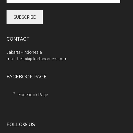
a
i
l
A
d
d
CONTACT
r
e
Jakarta - Indonesia
s
mail :
hello@jakartacorners.com
s
FACEBOOK PAGE
Facebook Page
FOLLOW US