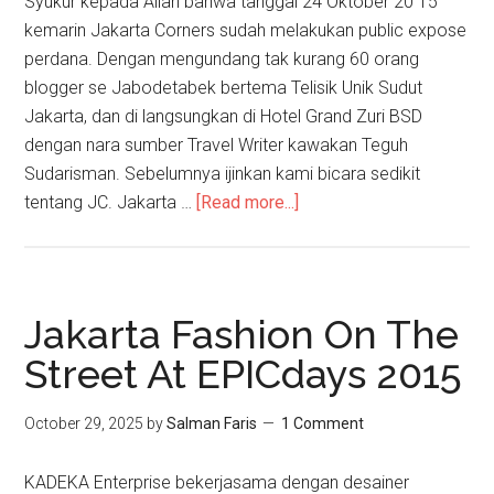
Syukur kepada Allah bahwa tanggal 24 Oktober 20 15
kemarin Jakarta Corners sudah melakukan public expose
perdana. Dengan mengundang tak kurang 60 orang
blogger se Jabodetabek bertema Telisik Unik Sudut
Jakarta, dan di langsungkan di Hotel Grand Zuri BSD
dengan nara sumber Travel Writer kawakan Teguh
Sudarisman. Sebelumnya ijinkan kami bicara sedikit
tentang JC. Jakarta …
[Read more...]
Jakarta Fashion On The
Street At EPICdays 2015
October 29, 2025
by
Salman Faris
1 Comment
KADEKA Enterprise bekerjasama dengan desainer