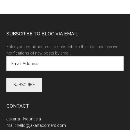
SUBSCRIBE TO BLOG VIA EMAIL
Enter your email address to subscribe to this blog and receive
notifications of new posts by email.
E
m
a
i
l
A
d
d
CONTACT
r
e
Jakarta - Indonesia
s
mail :
hello@jakartacorners.com
s