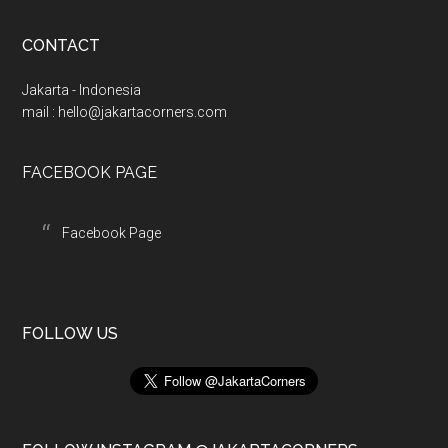
d
d
CONTACT
r
e
Jakarta - Indonesia
s
mail :
hello@jakartacorners.com
s
FACEBOOK PAGE
Facebook Page
FOLLOW US