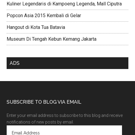
Kuliner Legendaris di Kampoeng Legenda, Mall Ciputra
Popcon Asia 2015 Kembali di Gelar
Hangout di Kota Tua Batavia
Museum Di Tengah Kebun Kemang Jakarta
ADS
SUBSCRIBE TO BLOG VIA EMAIL
Enter your email address to subscribe to this blog and receive
notifications of new posts by email.
E