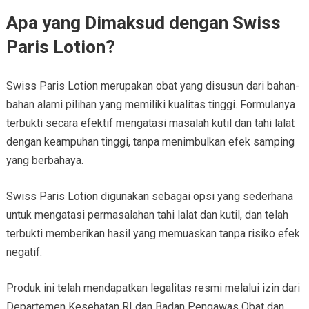
Apa yang Dimaksud dengan Swiss
Paris Lotion?
Swiss Paris Lotion merupakan obat yang disusun dari bahan-
bahan alami pilihan yang memiliki kualitas tinggi. Formulanya
terbukti secara efektif mengatasi masalah kutil dan tahi lalat
dengan keampuhan tinggi, tanpa menimbulkan efek samping
yang berbahaya.
Swiss Paris Lotion digunakan sebagai opsi yang sederhana
untuk mengatasi permasalahan tahi lalat dan kutil, dan telah
terbukti memberikan hasil yang memuaskan tanpa risiko efek
negatif.
Produk ini telah mendapatkan legalitas resmi melalui izin dari
Departemen Kesehatan RI dan Badan Pengawas Obat dan