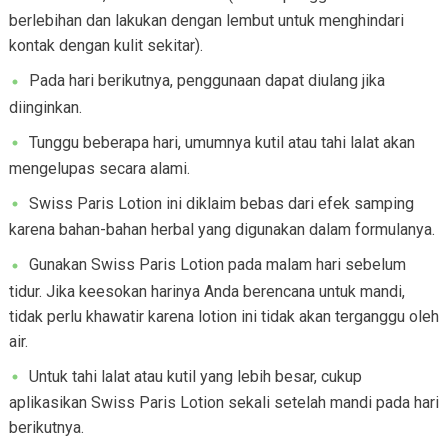
berlebihan dan lakukan dengan lembut untuk menghindari
kontak dengan kulit sekitar).
Pada hari berikutnya, penggunaan dapat diulang jika
diinginkan.
Tunggu beberapa hari, umumnya kutil atau tahi lalat akan
mengelupas secara alami.
Swiss Paris Lotion ini diklaim bebas dari efek samping
karena bahan-bahan herbal yang digunakan dalam formulanya.
Gunakan Swiss Paris Lotion pada malam hari sebelum
tidur. Jika keesokan harinya Anda berencana untuk mandi,
tidak perlu khawatir karena lotion ini tidak akan terganggu oleh
air.
Untuk tahi lalat atau kutil yang lebih besar, cukup
aplikasikan Swiss Paris Lotion sekali setelah mandi pada hari
berikutnya.