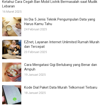
Ketahui Cara Cegah Ban Mobil Listrik Bermasalah saat Mudik
Lebaran
16 Maret 2025
Ini Dia 5 Jenis Teknik Pengumpulan Data yang
Harus Kamu Tahu
24 Februari 2025
EZnet, Layanan Internet Unlimited Rumah Murah
dan Tercepat
23 Februari 2025
Cara Mengatasi Gigi Berlubang yang Benar dan
Ampuh
19 Januari 2025
Kode Dial Paket Data Murah Telkomsel Terbaru
18 Januari 2025