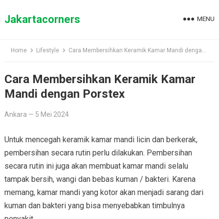
Skip
to
Jakartacorners
MENU
content
Home
Lifestyle
Cara Membersihkan Keramik Kamar Mandi dengan Porstex
Cara Membersihkan Keramik Kamar
Mandi dengan Porstex
Ankara
—
5 Mei 2024
Untuk mencegah keramik kamar mandi licin dan berkerak,
pembersihan secara rutin perlu dilakukan. Pembersihan
secara rutin ini juga akan membuat kamar mandi selalu
tampak bersih, wangi dan bebas kuman / bakteri. Karena
memang, kamar mandi yang kotor akan menjadi sarang dari
kuman dan bakteri yang bisa menyebabkan timbulnya
penyakit.