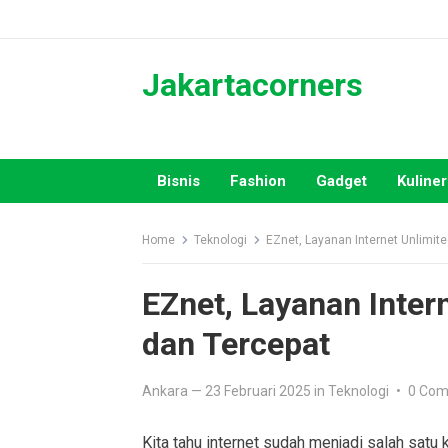
Skip
to
content
Jakartacorners
Bisnis
Fashion
Gadget
Kuliner
Home
Teknologi
EZnet, Layanan Internet Unlimi
EZnet, Layanan Inte
dan Tercepat
Ankara
—
23 Februari 2025
in
Teknologi
•
0 Co
Kita tahu internet sudah menjadi salah satu