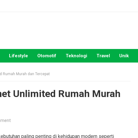
Lifestyle
Otomotif
Teknologi
Travel
Unik
ted Rumah Murah dan Tercepat
rnet Unlimited Rumah Murah
mment
 kebutuhan paling penting di kehidupan modern seperti