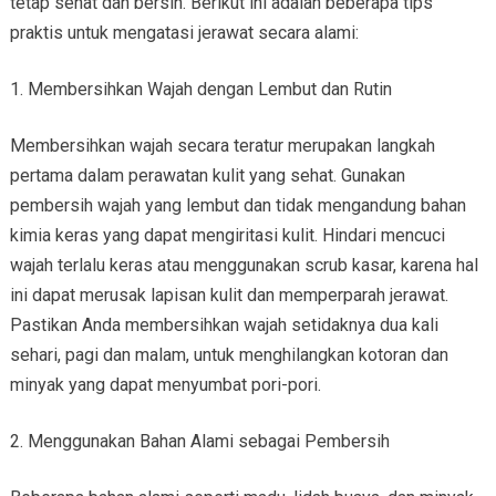
tetap sehat dan bersih. Berikut ini adalah beberapa tips
praktis untuk mengatasi jerawat secara alami:
Membersihkan Wajah dengan Lembut dan Rutin
Membersihkan wajah secara teratur merupakan langkah
pertama dalam perawatan kulit yang sehat. Gunakan
pembersih wajah yang lembut dan tidak mengandung bahan
kimia keras yang dapat mengiritasi kulit. Hindari mencuci
wajah terlalu keras atau menggunakan scrub kasar, karena hal
ini dapat merusak lapisan kulit dan memperparah jerawat.
Pastikan Anda membersihkan wajah setidaknya dua kali
sehari, pagi dan malam, untuk menghilangkan kotoran dan
minyak yang dapat menyumbat pori-pori.
Menggunakan Bahan Alami sebagai Pembersih