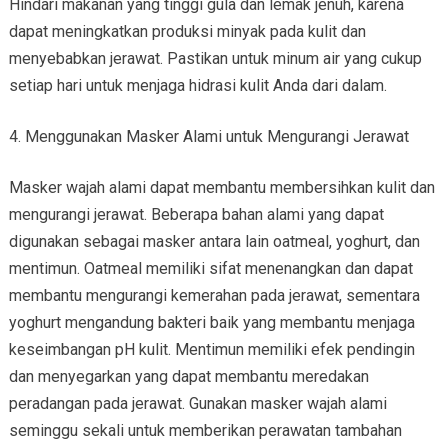
Hindari makanan yang tinggi gula dan lemak jenuh, karena
dapat meningkatkan produksi minyak pada kulit dan
menyebabkan jerawat. Pastikan untuk minum air yang cukup
setiap hari untuk menjaga hidrasi kulit Anda dari dalam.
Menggunakan Masker Alami untuk Mengurangi Jerawat
Masker wajah alami dapat membantu membersihkan kulit dan
mengurangi jerawat. Beberapa bahan alami yang dapat
digunakan sebagai masker antara lain oatmeal, yoghurt, dan
mentimun. Oatmeal memiliki sifat menenangkan dan dapat
membantu mengurangi kemerahan pada jerawat, sementara
yoghurt mengandung bakteri baik yang membantu menjaga
keseimbangan pH kulit. Mentimun memiliki efek pendingin
dan menyegarkan yang dapat membantu meredakan
peradangan pada jerawat. Gunakan masker wajah alami
seminggu sekali untuk memberikan perawatan tambahan