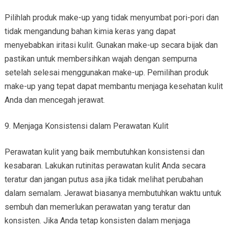
Pilihlah produk make-up yang tidak menyumbat pori-pori dan
tidak mengandung bahan kimia keras yang dapat
menyebabkan iritasi kulit. Gunakan make-up secara bijak dan
pastikan untuk membersihkan wajah dengan sempurna
setelah selesai menggunakan make-up. Pemilihan produk
make-up yang tepat dapat membantu menjaga kesehatan kulit
Anda dan mencegah jerawat.
Menjaga Konsistensi dalam Perawatan Kulit
Perawatan kulit yang baik membutuhkan konsistensi dan
kesabaran. Lakukan rutinitas perawatan kulit Anda secara
teratur dan jangan putus asa jika tidak melihat perubahan
dalam semalam. Jerawat biasanya membutuhkan waktu untuk
sembuh dan memerlukan perawatan yang teratur dan
konsisten. Jika Anda tetap konsisten dalam menjaga