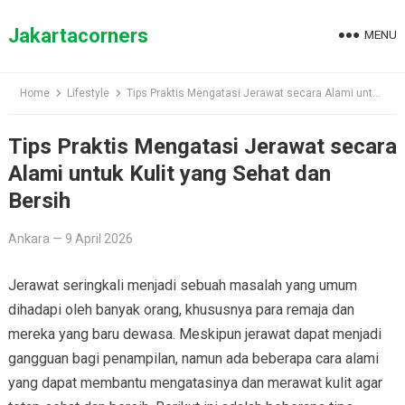
Skip
to
Jakartacorners
MENU
content
Home
Lifestyle
Tips Praktis Mengatasi Jerawat secara Alami untuk Kulit yang Sehat dan Bersih
Tips Praktis Mengatasi Jerawat secara
Alami untuk Kulit yang Sehat dan
Bersih
Ankara
—
9 April 2026
Jerawat seringkali menjadi sebuah masalah yang umum
dihadapi oleh banyak orang, khususnya para remaja dan
mereka yang baru dewasa. Meskipun jerawat dapat menjadi
gangguan bagi penampilan, namun ada beberapa cara alami
yang dapat membantu mengatasinya dan merawat kulit agar