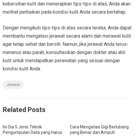
kebersihan kulit dan menerapkan tips-tips di atas, Anda akan
melihat perbaikan pada kondisi kulit Anda secara bertahap.
Dengan mengikuti tips-tips di atas secara teratur, Anda dapat
membantu mengatasi jerawat secara alami dan merawat kulit
agar tetap sehat dan bersih. Namun, jika jerawat Anda terus-
menerus atau parah, konsultasikan dengan dokter atau ahli
kulit untuk mendapatkan perawatan yang sesuai dengan
kondisi kulit Anda.
Jerawat
Related Posts
Ini Dia 5 Jenis Teknik
Cara Mengatasi Gigi Berlubang
Pengumpulan Data yang Harus
yang Benar dan Ampuh